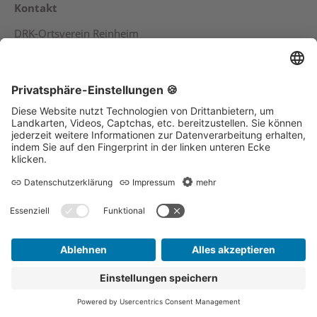
Kontakt
DRK-Ortsverein Reinheim
Tilsiter Straße 6
64354 Reinheim
Telefon (0 61 62) 83 88 5
Service
Kontakt
Sitemap
Datenschutz
Impressum
Suche
Social Media-Kanäle des
DRK Ortsverein Reinheim