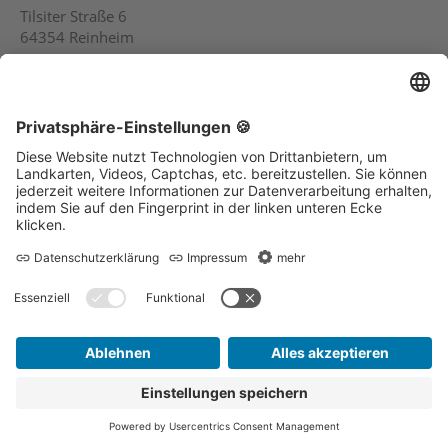
Tilsiter Straße 6
64354 Reinheim
Telefon (0 61 62) 83 88 5
Service
Kontakt
Sitemap
Datenschutz
Impressum
Suche
Social Media-Kanäle des
DRK Ortsverein Reinheim