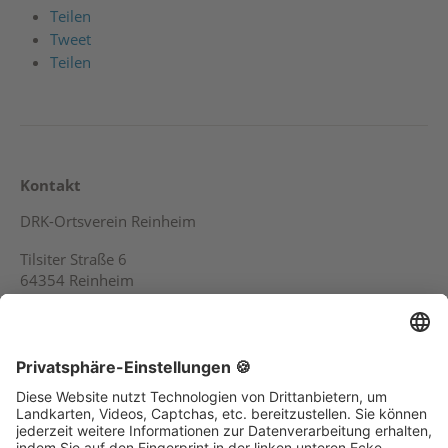
Teilen
Tweet
Teilen
Kontakt
DRK-Ortsverein Reinheim
Tilsiter Straße 6
64354 Reinheim
Telefon (0 61 62) 83 88 5
Service
Kontakt