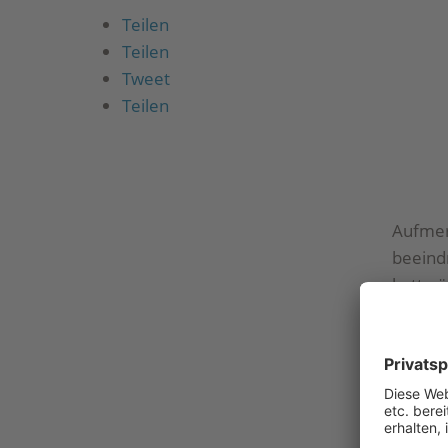
Teilen
Teilen
Tweet
Teilen
Aufmerk
beeind
hatte ü
Reinhe
Reinhe
organi
Karl-He
der Rot