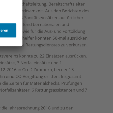
eisbereitschaftsleitung. Bereitschaftsleiter
t einer Aufmerksamkeit. Aus den Berichten des
ben: Bei 75 Sanitätseinsätzen auf örtlicher
eisübergreifend bei nationalen und
ankfurt, sowie für die Aus- und Fortbildung
 fünf Voraushelfer konnten 58-mal ausrücken,
Eintreffen des Rettungsdienstes zu verkürzen.
tsvereins konnte zu 22 Einsätzen ausrücken.
insätze, 3 Notfalleinsätze und 1
.12.2016 in Groß-Zimmern, bei der 13
 eine CO-Vergiftung erlitten. Insgesamt
die Zeiten für Materialchecks, Prüfungen
Notfallsanitäter, 6 Rettungsassistenten und 7
r die Jahresrechnung 2016 und zu den