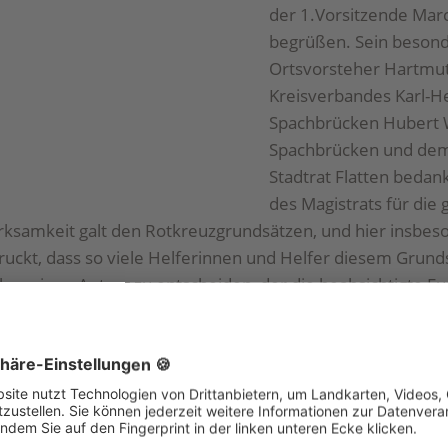
der 1.Vorsitzende Marc
begrüßen. Sein besonde
Ortsvorsteher Hartmut
Kreisverbandes Karl-He
Spachbrücken Hubert W
Spachbrücken und dem 
Stadtrat Flatten beda
des Magistrats für die 
samkeit galt den Rotkreuzgrundsätzen, und hier insbesond
ruckt, dass so viele Helferinnen und Helfer diesem Grun
ber einen Antrag zu entscheiden, der die beabsichtigte F
im und Spachbrücken beinhaltete. Diesem Antrag wurde 
im und Spachbrücken werden mit Unterstützung des Kre
satorischen Abstimmungen vornehmen, damit die Fusion 
inz Pfeifer überbrachte die Grüße des Kreisvorstandes un
kreuzarbeit, die auch auf Kreisverbandsebene ihren Nieder