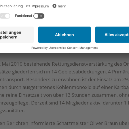
dschaft Frau Julia Wilhelm und gratulierte im Namen der Kr
 Massalsky bedankte sich bei allen Aktiven persönlich mi
des und der Aktiven sind folgende Aktivitäten hervorzuhe
 bei der Unterstützung benachbarter Ortsvereine sowie kr
tionalen Veranstaltungen, z.B. Ironman und Marathon in Fr
 von den Aktiven insgesamt 4.050 Stunden geleistet. Die
häuslichen Notfällen das therapiefreie Intervall bis zum 
it Mai 2016 bestehende Rettungsdienstverstärkung des Or
sätze gliederten sich in 14 Gebietsabdeckungen, 4 Primäre
ntransport. Besonders zu erwähnen ist der Einsatz am 29
en durch ausgetretenes Kohlenmonoxid auf einer Kartbahn
ne reine Einsatzzeit von über 13 Stunden zusammen, ohne 
rzeugpflege. Derzeit sind 14 Mitglieder aktiv, darunter 1 
ssanitäter.
en Berichten informierte Schatzmeister Oliver Braun übe