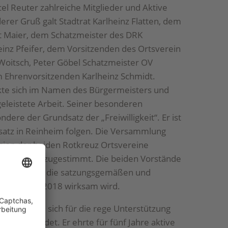
el Reuter zahlreiche Mitglieder und Aktive
rer Gruß galt Stadtrat Karlheinz Flatten, dem
 Maier, dem Schatzmeister des DRK
inz Pfeifer, dem Vorsitzenden des Ortsverein
oitsch, Peter Göbel Schatzmeister OV
Ehrenvorsitzenden Karlheinz Schmidt.
nkte sich im Namen des Bürgermeisters und
geleistete Arbeit. Seiner besonderen
ere der Grundsatz der „Freiwilligkeit“. Er ist
dsatz in Reinheim folgen. Die Versammlung
usion der beiden Rotkreuz Ortsvereine
einstimmig zugestimmt. Die beiden Vorstände
isverbandes die satzungsgemäßen und
zum 01.01.2018 wirksam wird.
d bedankte sich für die rege Unterstützung
schlag findet. Er ehrte für fünf Jahre aktive