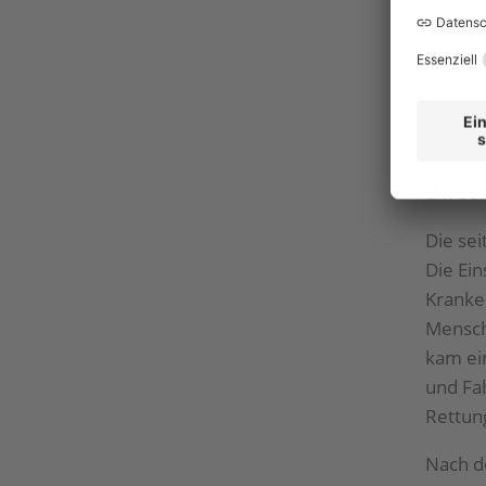
Mitglie
Philipp
Vorstan
Ebene,
interna
wurden
um bei 
Die se
Die Ein
Kranke
Mensch
kam ei
und Fah
Rettung
Nach d