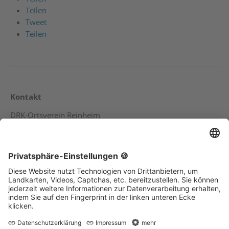
Teilen
Tweet
Teilen
Kontakt
DRK-Ortsverein Reinheim
Tilsiter Straße 6
64354 Reinheim
Telefon (0 61 62) 83 88 5
Service
Kontakt
Sitemap